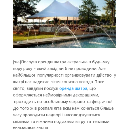
[:ua]Послуга оренди шатра актуальна в будь-яку
пору року – який захід ви б не проводили. Але
найбільшої популярності організовувати дійство у
шатрі нас надихає літня сонячна погода. Таке
свято, завдяки послузі
оренда шатра
, що
оформляється неймовірними декораціями,
проходить по-особливому яскраво та феєрично!
До того ж в розпалі літа всім нам хочеться більше
часу проводити надворі і насолоджуватися
свіжими та ніжними подихами вітру та теплими
променями сонця.