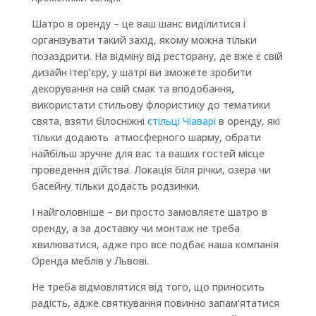
Шатро в оренду – це ваш шанс виділитися і
організувати такий захід, якому можна тільки
позаздрити. На відміну від ресторану, де вже є свій
дизайн ітер’єру, у шатрі ви зможете зробити
декорування на свій смак та вподобання,
використати стильову флористику до тематики
свята, взяти білосніжні
стільці Чіаварі
в оренду, які
тільки додають атмосферного шарму, обрати
найбільш зручне для вас та ваших гостей місце
проведення дійства. Локація біля річки, озера чи
басейну тільки додасть родзинки.
І найголовніше – ви просто замовляєте шатро в
оренду, а за доставку чи монтаж не треба
хвилюватися, адже про все подбає наша компанія
Оренда меблів у Львові.
Не треба відмовлятися від того, що приносить
радість, адже святкування повинно запам’ятатися