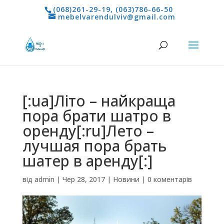
(068)261-29-19
,
(063)786-66-50
mebelvarendulviv@gmail.com
[:ua]Літо – найкраща
пора брати шатро в
оренду[:ru]Лето –
лучшая пора брать
шатер в аренду[:]
від
admin
|
Чер 28, 2017
|
Новини
|
0 коментарів