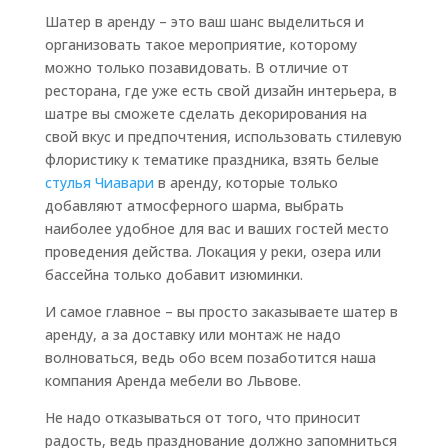
Шатер в аренду – это ваш шанс выделиться и
организовать такое мероприятие, которому
можно только позавидовать. В отличие от
ресторана, где уже есть свой дизайн интерьера, в
шатре вы сможете сделать декорирования на
свой вкус и предпочтения, использовать стилевую
флористику к тематике праздника, взять белые
стулья Чиавари
в аренду, которые только
добавляют атмосферного шарма, выбрать
наиболее удобное для вас и ваших гостей место
проведения действа. Локация у реки, озера или
бассейна только добавит изюминки.
И самое главное – вы просто заказываете шатер в
аренду, а за доставку или монтаж не надо
волноваться, ведь обо всем позаботится наша
компания Аренда мебели во Львове.
Не надо отказываться от того, что приносит
радость, ведь празднование должно запомниться