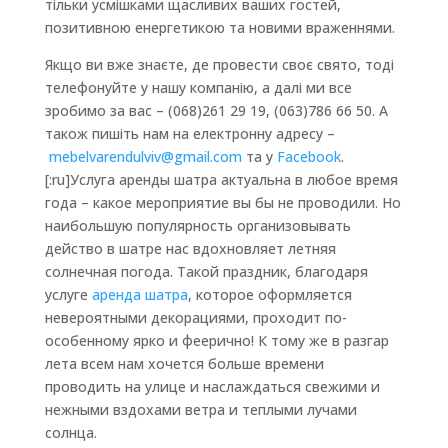
тільки усмішками щасливих ваших гостей,
позитивною енергетикою та новими враженнями.
Якщо ви вже знаєте, де провести своє свято, тоді
телефонуйте у нашу компанію, а далі ми все
зробимо за вас – (068)261 29 19, (063)786 66 50. А
також пишіть нам на електронну адресу –
mebelvarendulviv@gmail.com
та у
Facebook
.
[:ru]Услуга аренды шатра актуальна в любое время
года – какое мероприятие вы бы не проводили. Но
наибольшую популярность организовывать
действо в шатре нас вдохновляет летняя
солнечная погода. Такой праздник, благодаря
услуге
аренда шатра
, которое оформляется
невероятными декорациями, проходит по-
особенному ярко и феерично! К тому же в разгар
лета всем нам хочется больше времени
проводить на улице и наслаждаться свежими и
нежными вздохами ветра и теплыми лучами
солнца.