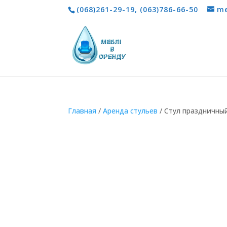
(068)261-29-19
,
(063)786-66-50
me
Главная
/
Aренда стульев
/ Cтул праздничны