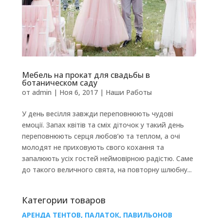
Мебель на прокат для свадьбы в
ботаническом саду
от
admin
|
Ноя 6, 2017
|
Наши Работы
У день весілля завжди переповнюють чудові
емоції. Запах квітів та сміх діточок у такий день
переповнюють серця любов’ю та теплом, а очі
молодят не приховують свого кохання та
запалюють усіх гостей неймовірною радістю. Саме
до такого величного свята, на повторну шлюбну...
Категории товаров
АРЕНДА ТЕНТОВ, ПАЛАТОК, ПАВИЛЬОНОВ