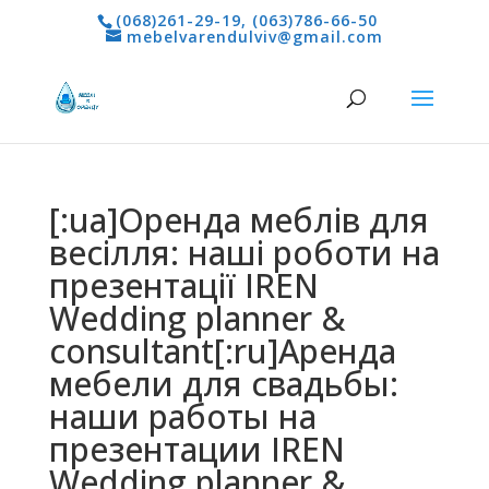
(068)261-29-19
,
(063)786-66-50
mebelvarendulviv@gmail.com
[:ua]Оренда меблів для
весілля: наші роботи на
презентації IREN
Wedding planner &
consultant[:ru]Аренда
мебели для свадьбы:
наши работы на
презентации IREN
Wedding planner &