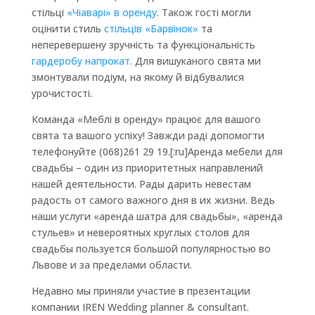
стільці
«Чіаварі» в оренду
. Також гості могли
оцінити стиль
стільців «Барвінок»
та
неперевершену зручність та функціональність
гардеробу напрокат.
Для вишуканого свята ми
змонтували подіум, на якому й відбувалися
урочистості.
Команда «Меблі в оренду» працює для вашого
свята та вашого успіху! Завжди раді допомогти
телефонуйте (068)261 29 19.[:ru]Аренда мебели для
свадьбы – один из приоритетных направлений
нашей деятельности. Рады дарить невестам
радость от самого важного дня в их жизни. Ведь
наши услуги «аренда шатра для свадьбы», «аренда
стульев» и невероятных круглых столов для
свадьбы пользуется большой популярностью во
Львове и за пределами области.
Недавно мы приняли участие в презентации
компании IREN Wedding planner & consultant.