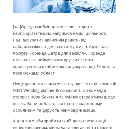
[:ua]Оренда меблів для весілля – один з
найпріоритетніших напрямків нашої діяльності.
Раді дарувати нареченим радість від
найважливішого дня в їхньому житті. Адже наші
послуги «оренда шатра для весілля», «оренда
стільців» та неймовірних круглих столів
користуються неабиякою популярністю у Львові та
поза межами області.
Нещодавно ми взяли участь у презентації компанії
IREN Wedding planner & consultant. Ця команда
створює нове бачення та руйнує стереотипи щодо
весіль. Вони роблять свято по-справжньому
особливим та дарують неймовірні емоції.
А для того аби зробити їхній день презентації
неперевершеним, ми надали елегантні та стильні