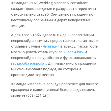
Команда “IREN” Wedding planner & consultant
создает новое видение и разрушает стереотипы
относительно свадеб. Они делают праздник по-
настоящему особенным и дарят невероятные
эмоции.
А для того чтобы сделать их день презентации
непревзойденным, мы предоставили элегантные и
стильные стулья
«Чиавари»
в аренду. Также гости
могли оценить стиль
стульев «Барвинок»
и
непревзойденное удобство и функциональность
гардероба напрокат.
Для изысканного праздника
мы смонтировали подиум, на котором и
происходили торжества.
Команда «Мебель в аренду» работает для вашего
праздника и вашего успеха! Всегда рады помочь
звоните (068) 261 29[:]