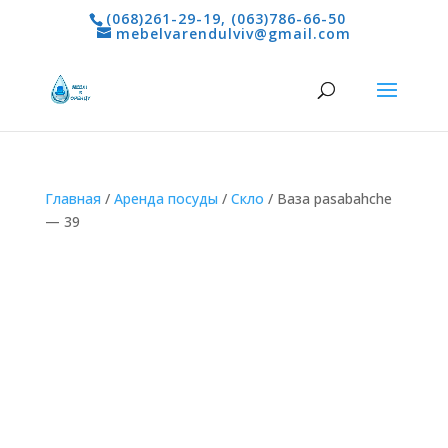
(068)261-29-19
,
(063)786-66-50
mebelvarendulviv@gmail.com
Главная
/
Aренда посуды
/
Скло
/ Ваза pasabahche
— 39