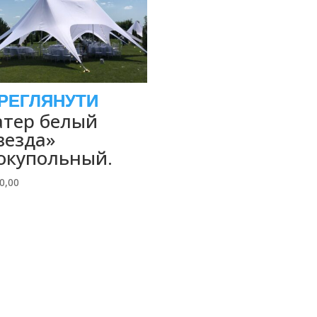
тер белый
везда»
окупольный.
0,00