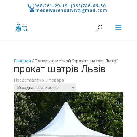
(068)261-29-19
,
(063)786-66-50
mebelvarendulviv@gmail.com
Главная
/ Товары с меткой “прокат шатрів Львів”
прокат шатрів Львів
Представлено 3 товара