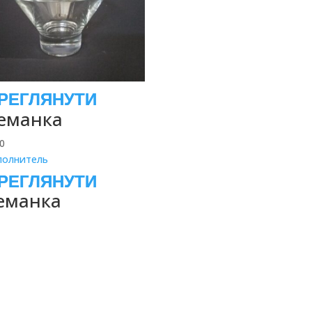
еманка
00
еманка