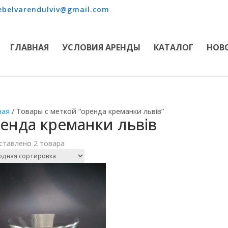
belvarendulviv@gmail.com
ГЛАВНАЯ
УСЛОВИЯ АРЕНДЫ
КАТАЛОГ
НОВ
ная
/ Товары с меткой “оренда креманки львів”
енда креманки львів
ставлено 2 товара