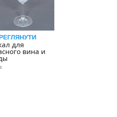
кал для
асного вина и
ды
00