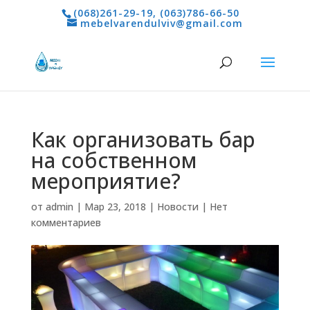
(068)261-29-19
,
(063)786-66-50
mebelvarendulviv@gmail.com
Как организовать бар
на собственном
мероприятие?
от
admin
|
Мар 23, 2018
|
Новости
|
Нет
комментариев