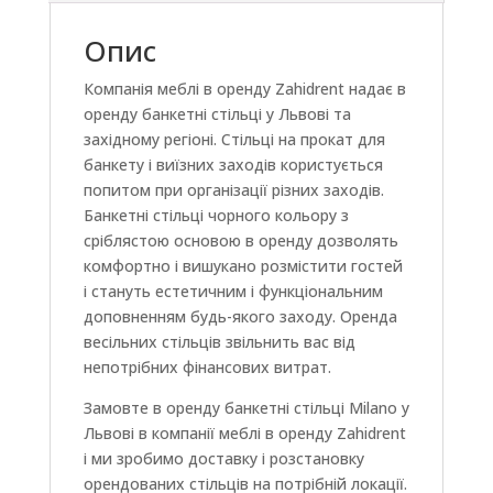
Опис
Компанія меблі в оренду Zahidrent надає в
оренду банкетні стільці у Львові та
західному регіоні. Стільці на прокат для
банкету і виїзних заходів користується
попитом при організації різних заходів.
Банкетні стільці чорного кольору з
сріблястою основою в оренду дозволять
комфортно і вишукано розмістити гостей
і стануть естетичним і функціональним
доповненням будь-якого заходу. Оренда
весільних стільців звільнить вас від
непотрібних фінансових витрат.
Замовте в оренду банкетні стільці Milano у
Львові в компанії меблі в оренду Zahidrent
і ми зробимо доставку і розстановку
орендованих стільців на потрібній локації.