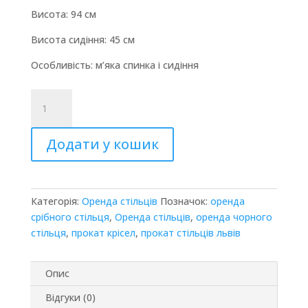
Висота: 94 см
Висота сидіння: 45 см
Особливість: м’яка спинка і сидіння
Стілець
срібний
чорний
Додати у кошик
Milano
кількість
Категорія:
Оренда стільців
Позначок:
оренда
срібного стільця
,
Оренда стільців
,
оренда чорного
стільця
,
прокат крісел
,
прокат стільців львів
Опис
Відгуки (0)