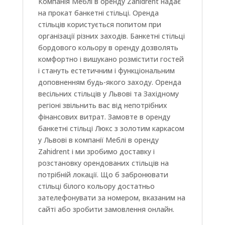
Компанія Меблі в оренду Zahidrent надає
на прокат банкетні стільці. Оренда
стільців користується попитом при
організації різних заходів. Банкетні стільці
бордового кольору в оренду дозволять
комфортно і вишукано розмістити гостей
і стануть естетичним і функціональним
доповненням будь-якого заходу. Оренда
весільних стільців у Львові та Західному
регіоні звільнить вас від непотрібних
фінансових витрат. Замовте в оренду
банкетні стільці Люкс з золотим каркасом
у Львові в компанії Меблі в оренду
Zahidrent і ми зробимо доставку і
розстановку орендованих стільців на
потрібній локації. Що б забронювати
стільці білого кольору достатньо
зателефонувати за номером, вказаним на
сайті або зробити замовлення онлайн.