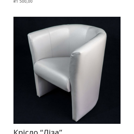
₴
1 500,00
Крісло “Ліза”