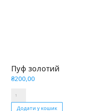
Пуф золотий
₴
200,00
Пуф
золотий
кількість
Додати у кошик