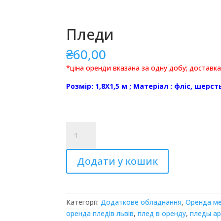
Пледи
₴
60,00
*ціна оренди вказана за одну добу; доставка
Розмір: 1,8Х1,5 м ; Матеріал : фліс, шерст
Пледи
кількість
Додати у кошик
Категорії:
Додаткове обладнання
,
Оренда меб
оренда пледів львів
,
плед в оренду
,
пледы а