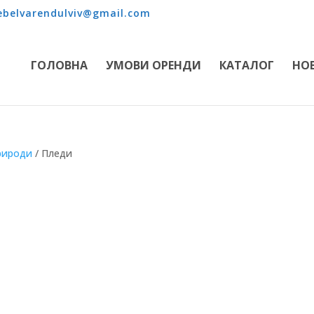
belvarendulviv@gmail.com
ГОЛОВНА
УМОВИ ОРЕНДИ
КАТАЛОГ
НО
природи
/ Пледи