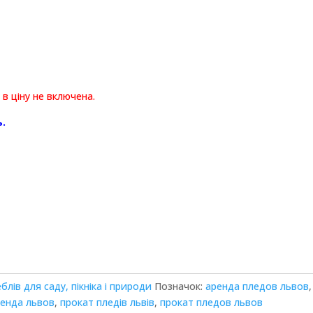
 в ціну не включена.
ь.
лів для саду, пікніка і природи
Позначок:
аренда пледов львов
,
ренда львов
,
прокат пледів львів
,
прокат пледов львов