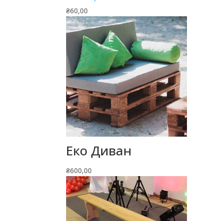
₴
60,00
Еко Диван
₴
600,00