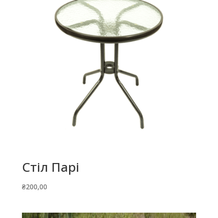
Стіл Парі
₴
200,00