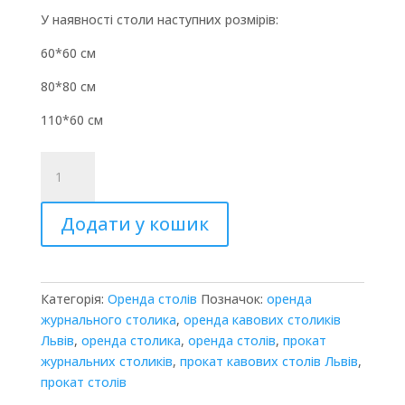
У наявності столи наступних розмірів:
60*60 см
80*80 см
110*60 см
Кавовий
столик
“Лаккі”
Додати у кошик
кількість
Категорія:
Оренда столів
Позначок:
оренда
журнального столика
,
оренда кавових столиків
Львів
,
оренда столика
,
оренда столів
,
прокат
журнальних столиків
,
прокат кавових столів Львів
,
прокат столів