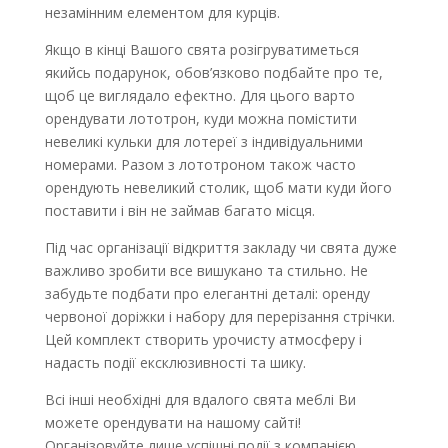
незамінним елементом для курців.
Якщо в кінці Вашого свята розігруватиметься
якийсь подарунок, обов’язково подбайте про те,
щоб це виглядало ефектно. Для цього варто
орендувати лототрон, куди можна помістити
невеликі кульки для лотереї з індивідуальними
номерами. Разом з лототроном також часто
орендують невеликий столик, щоб мати куди його
поставити і він не займав багато місця.
Під час організації відкриття закладу чи свята дуже
важливо зробити все вишукано та стильно. Не
забудьте подбати про елегантні деталі: оренду
червоної доріжк
и і
набору для перерізання стрічки
.
Цей комплект створить урочисту атмосферу і
надасть події ексклюзивності та шику.
Всі інші необхідні для вдалого свята меблі Ви
можете орендувати на нашому
сайті
!
Організовуйте лише успішні події з компанією