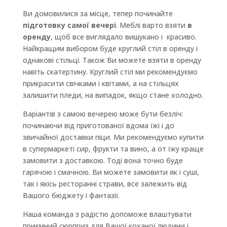
Ви домовилися за місце, тепер починайте
підготовку самої вечері
. Меблі варто взяти
в
оренду
, щоб все виглядало вишукано і красиво.
Найкращим вибором буде круглий стіл в оренду і
однакові стільці. Також Ви можете взяти в оренду
навіть скатертину. Круглий стіл ми рекомендуємо
прикрасити свічками і квітами, а на стільцях
залишити пледи, на випадок, якщо стане холодно.
Варіантів з самою вечерею може бути безліч:
починаючи від приготованої вдома їжі і до
звичайної доставки піци. Ми рекомендуємо купити
в супермаркеті сир, фрукти та вино, а от їжу краще
замовити з доставкою. Тоді вона точно буде
гарячою і смачною. Ви можете замовити як і суші,
так і якісь ресторанні страви, все залежить від
Вашого бюджету і фантазії.
Наша команда з радістю допоможе влаштувати
приємний сюрприз для Вашої коханої людини і