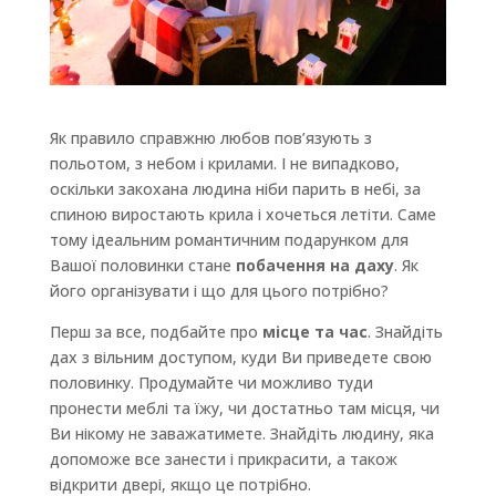
Як правило справжню любов пов’язують з
польотом, з небом і крилами. І не випадково,
оскільки закохана людина ніби парить в небі, за
спиною виростають крила і хочеться летіти. Саме
тому ідеальним романтичним подарунком для
Вашої половинки стане
побачення на даху
. Як
його організувати і що для цього потрібно?
Перш за все, подбайте про
місце та час
. Знайдіть
дах з вільним доступом, куди Ви приведете свою
половинку. Продумайте чи можливо туди
пронести меблі та їжу, чи достатньо там місця, чи
Ви нікому не заважатимете. Знайдіть людину, яка
допоможе все занести і прикрасити, а також
відкрити двері, якщо це потрібно.