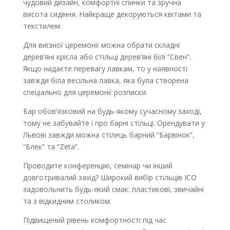
чудовий дизайн, комфортні спинки та зручна
висота сидіння. Найкраще декоруються квітами та
текстилем.
Для виїзної церемонії можна обрати складні
дерев’яні крісла або стільці дерев’яні білі “Свен”.
Якщо надаєте перевагу лавкам, то у наявності
завжди біла весільна лавка, яка була створена
спеціально для церемонії розписки.
Бар обов’язковий на будь-якому сучасному заході,
тому не забувайте і про барні стільці. Орендувати у
Львові завжди можна стілець барний “Барвінок”,
“Блек” та “Zeta”.
Проводите конференцію, семінар чи інший
довготривалий захід? Широкий вибір стільців ICO
задовольнить будь-який смак: пластикові, звичайні
та з відкидним столиком.
Підвищений рівень комфортності під час