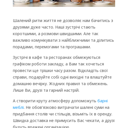
Шалений ритм життя не дозволяє нам бачитись з
друзями дуже часто. Наші зустрічі стають
коротшими, а розмови швидшими. Але так
важливо комунікувати з найближчими та ділитись
порадами, перемогами та програшами.
Зустрічі в кафе та ресторанах обмежуються
графіком роботи закладу, а Вам так хочеться
провести ще трішки часу разом. Відкладіть свої
справи, подаруйте собі одні вихідні та влаштуйте
домашню вечірку. Жодних правил та обмежень.
Лише Ви, друзі та гарний настрій.
А створити круту атмосферу допоможуть
барні
меблі
. Не обов’язково витрачати шалені суми на
придбання столів чи стільців, візьміть їх в оренду.
Швидка доставка не примусить Вас чекати, а друзі
будуть вражені організацією.