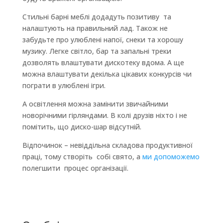
Стильні барні меблі додадуть позитиву та
налаштують на правильний лад. Також не
забудьте про улюблені напої, снеки та хорошу
музику. Легке світло, бар та запальні треки
дозволять влаштувати дискотеку вдома. А ще
можна влаштувати декілька цікавих конкурсів чи
пограти в улюблені ігри.
А освітлення можна замінити звичайними
новорічними гірляндами. В колі друзів ніхто і не
помітить, що диско-шар відсутній.
Відпочинок – невіддільна складова продуктивної
праці, тому створіть собі свято, а
ми допоможемо
полегшити процес організації.