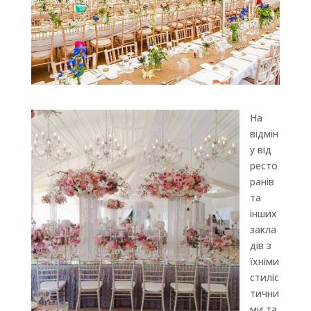
На
відмін
у від
ресто
ранів
та
інших
закла
дів з
їхніми
стиліс
тични
ми та