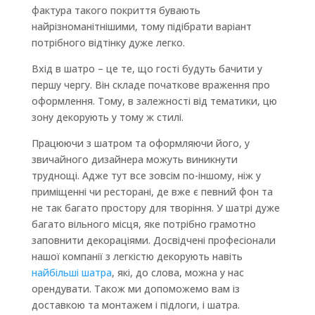
фактура такого покриття бувають
найрізноманітнішими, тому підібрати варіант
потрібного відтінку дуже легко.
Вхід в шатро – це те, що гості будуть бачити у
першу чергу. Він складе початкове враження про
оформлення. Тому, в залежності від тематики, цю
зону декорують у тому ж стилі.
Працюючи з шатром та оформляючи його, у
звичайного дизайнера можуть виникнути
труднощі. Адже тут все зовсім по-іншому, ніж у
приміщенні чи ресторані, де вже є певний фон та
не так багато простору для творіння. У шатрі дуже
багато вільного місця, яке потрібно грамотно
заповнити декораціями. Досвідчені професіонали
нашої компанії з легкістю декорують навіть
найбільші шатра
, які, до слова, можна у нас
орендувати. Також ми допоможемо вам із
доставкою та монтажем і підлоги, і шатра.