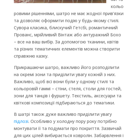
кольо
ровими рішеннями, шатро не має жодної прив’язки
та дозволяє оформити подію у будь-якому стилі.
Сувора класика, блискучий Гетсбі, романтичний
Прованс, мрійливий Вінтаж або антуражний Бохо
– все на ваш вибір. За допомогою тканини, квітів
та різних тематичних елементів можна створити
справжню казку.
Прикрашаючи шатро, важливо його розподілити
на окремі зони та приділити увагу кожній з них.
Важливо, щоб всі вони були у одному стилі та
кольоровій гаммі – стіни, стеля, столи для гостей,
зони для танців і фуршету. Текстиль, аксесуари та
квіткові композиції підбираються до тематики.
В шатрі також дуже важливо приділити увагу
підлозі
. Особливо у холодну пору року потрібно
монтувати її та подумати про покриття. Зазвичай
для цих цілей вибирається ковролін. Забарвлення і