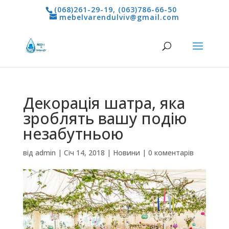
(068)261-29-19
,
(063)786-66-50
mebelvarendulviv@gmail.com
Декорація шатра, яка
зроблять вашу подію
незабутньою
від
admin
|
Січ 14, 2018
|
Новини
|
0 коментарів