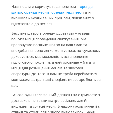
Наші послуги користуються попитом –
оренда
шатра
,
оренда меблів
,
оренда текстилю
та ін.
вирішують безліч ваших проблем, пов’язаних з
підготовкою до весілля.
Весільне шатро в оренду одразу звужує ваші
пошуки місця проведення святкування. Ми
пропонуємо весільне шатро на ваш смак та
вподобання, воно легко монтується, по-сучасному
декорується, має можливість встановлення
підлогового покриття, а найголовніше – багато
місця для розміщення меблів та звукової
апаратури. До того ж вам не треба перейматися
монтажем шатра, наші спеціалісти все зроблять за
вас.
Всього один телефонний дзвінок і ви отримаєте з
доставкою не тільки шатро весільне, але й
вишукані та сучасні меблі. В нашому асортименті є
стільці та столи для різного виду вечірок, барні