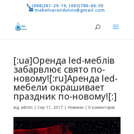
(068)261-29-19
,
(063)786-66-50
mebelvarendulviv@gmail.com
[:ua]Оренда led-меблів
забарвлює свято по-
новому![:ru]Аренда led-
мебели окрашивает
праздник по-новому![:]
від
admin
|
Сер 11, 2017
|
Новини
|
0 коментарів