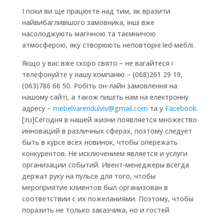
І поки ви ще працюєте над тим, як вразити
найвибагливішого замовника, інші вже
насолоджують магічною та таємничою
атмосферою, яку створюють неповторні led-меблі.
Якщо у вас вже скоро свято – не вагайтеся і
телефонуйте у нашу компанію – (068)261 29 19,
(063)786 66 50. Робіть он-лайн замовлення на
нашому сайті, а також пишіть нам на електронну
адресу –
mebelvarendulviv@gmail.com
та у
Facebook
.
[:ru]Сегодня в нашей жизни появляется множество
инноваций в различных сферах, поэтому следует
быть в курсе всех новинок, чтобы опережать
конкурентов. Не исключением является и услуги
организации событий. Ивент-менеджеры всегда
держат руку на пульсе для того, чтобы
мероприятие клиентов был организован в
соответствии с их пожеланиями. Поэтому, чтобы
поразить не только заказчика, но и гостей