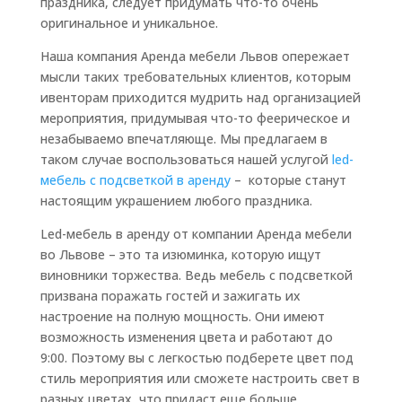
праздника, следует придумать что-то очень
оригинальное и уникальное.
Наша компания Аренда мебели Львов опережает
мысли таких требовательных клиентов, которым
ивенторам приходится мудрить над организацией
мероприятия, придумывая что-то феерическое и
незабываемо впечатляюще. Мы предлагаем в
таком случае воспользоваться нашей услугой
led-
мебель с подсветкой в аренду
– которые станут
настоящим украшением любого праздника.
Led-мебель в аренду от компании Аренда мебели
во Львове – это та изюминка, которую ищут
виновники торжества. Ведь мебель с подсветкой
призвана поражать гостей и зажигать их
настроение на полную мощность. Они имеют
возможность изменения цвета и работают до
9:00. Поэтому вы с легкостью подберете цвет под
стиль мероприятия или сможете настроить свет в
разных цветах, что придаст еще больше