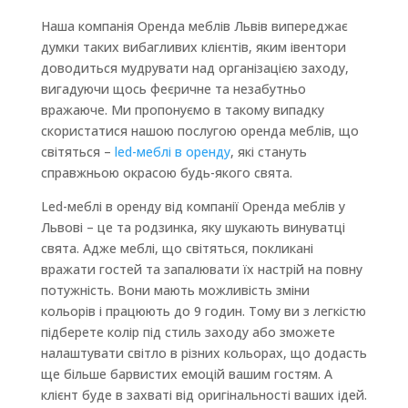
Наша компанія Оренда меблів Львів випереджає
думки таких вибагливих клієнтів, яким івентори
доводиться мудрувати над організацією заходу,
вигадуючи щось феєричне та незабутньо
вражаюче. Ми пропонуємо в такому випадку
скористатися нашою послугою оренда меблів, що
світяться –
led-меблі в оренду
, які стануть
справжньою окрасою будь-якого свята.
Led-меблі в оренду від компанії Оренда меблів у
Львові – це та родзинка, яку шукають винуватці
свята. Адже меблі, що світяться, покликані
вражати гостей та запалювати їх настрій на повну
потужність. Вони мають можливість зміни
кольорів і працюють до 9 годин. Тому ви з легкістю
підберете колір під стиль заходу або зможете
налаштувати світло в різних кольорах, що додасть
ще більше барвистих емоцій вашим гостям. А
клієнт буде в захваті від оригінальності ваших ідей.