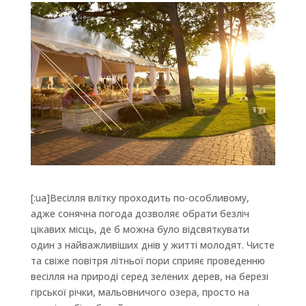
[:ua]Весілля влітку проходить по-особливому,
адже сонячна погода дозволяє обрати безліч
цікавих місць, де б можна було відсвяткувати
один з найважливіших днів у житті молодят. Чисте
та свіже повітря літньої пори сприяє проведенню
весілля на природі серед зелених дерев, на березі
гірської річки, мальовничого озера, просто на