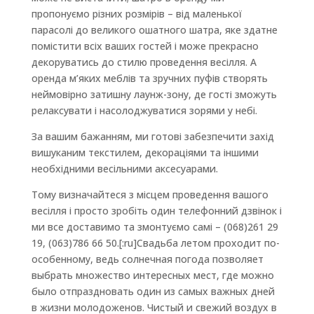
пропонуємо різних розмірів – від маленької
парасолі до великого ошатного шатра, яке здатне
помістити всіх ваших гостей і може прекрасно
декоруватись до стилю проведення весілля. А
оренда м’яких меблів та зручних пуфів створять
неймовірно затишну лаунж-зону, де гості зможуть
релаксувати і насолоджуватися зорями у небі.
За вашим бажанням, ми готові забезпечити захід
вишуканим текстилем, декораціями та іншими
необхідними весільними аксесуарами.
Тому визначайтеся з місцем проведення вашого
весілля і просто зробіть один телефонний дзвінок і
ми все доставимо та змонтуємо самі – (068)261 29
19, (063)786 66 50.[:ru]Свадьба летом проходит по-
особенному, ведь солнечная погода позволяет
выбрать множество интересных мест, где можно
было отпраздновать один из самых важных дней
в жизни молодоженов. Чистый и свежий воздух в