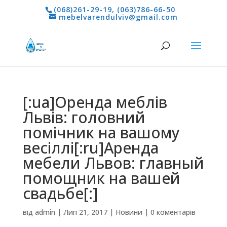
(068)261-29-19
,
(063)786-66-50
mebelvarendulviv@gmail.com
[:ua]Оренда меблів
Львів: головний
помічник на вашому
весіллі[:ru]Аренда
мебели Львов: главный
помощник на вашей
свадьбе[:]
від
admin
|
Лип 21, 2017
|
Новини
|
0 коментарів