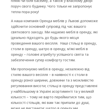
пляжі чи біля басейну, а також у власному дворі
поруч свого будинку. Чого тільки не запропонує
тепла пора року!
А наша компанія Оренда меблів у Львові допоможе
здійснити основний супровід під час вашого
святкового заходу. Ми надаємо меблі в оренду, які
ідеально підходять до будь-якого місця
проведення вашого весілля. Наші стільці в оренду,
столи в оренду, шатро в оренду, м’які меблі в
оренду – головні атрибуту успішного свята та
забезпечення супер комфорту гостям.
Ми пропонуємо меблі в оренду, незалежно від
стилю вашого весілля – в наявності є столи в
оренду різної ширини, довжини та з можливістю
регулювання висоти; стільці в оренду представлені
у найбільшому в Україні асортименті та у великій
кількості – тому не варто перейматися тим, що
кількості стільців, які вам так припали до душі,
може не вистачити; шатро в оренду ми