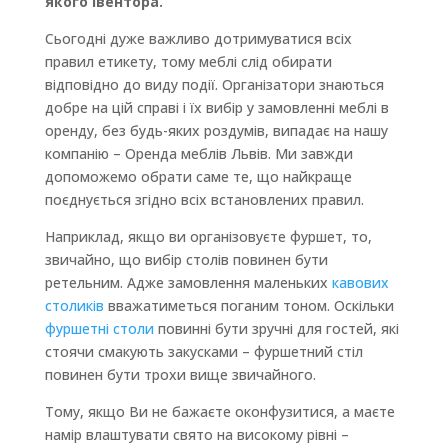
якого івентора.
Сьогодні дуже важливо дотримуватися всіх
правил етикету, тому меблі слід обирати
відповідно до виду події. Організатори знаються
добре на цій справі і їх вибір у замовленні меблі в
оренду, без будь-яких роздумів, випадає на нашу
компанію – Оренда меблів Львів. Ми завжди
допоможемо обрати саме те, що найкраще
поєднується згідно всіх встановлених правил.
Наприклад, якщо ви організовуєте фуршет, то,
звичайно, що вибір столів повинен бути
ретельним. Адже замовлення маленьких
кавових
столиків
вважатиметься поганим тоном. Оскільки
фуршетні столи
повинні бути зручні для гостей, які
стоячи смакують закусками – фуршетний стіл
повинен бути трохи вище звичайного.
Тому, якщо Ви не бажаєте оконфузитися, а маєте
намір влаштувати свято на високому рівні –