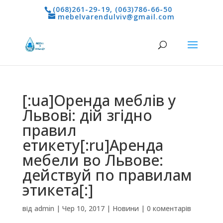
(068)261-29-19
,
(063)786-66-50
mebelvarendulviv@gmail.com
[:ua]Оренда меблів у
Львові: дій згідно
правил
етикету[:ru]Аренда
мебели во Львове:
действуй по правилам
этикета[:]
від
admin
|
Чер 10, 2017
|
Новини
|
0 коментарів