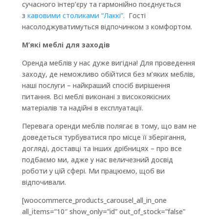
сучасного інтер’єру та гармонійно поєднується
з
кавовими столиками “Лаккі”.
Гості
насолоджуватимуться відпочинком з комфортом.
М’які меблі для заходів
Оренда меблів у нас дуже вигідна! Для проведення
заходу, де неможливо обійтися без м’яких меблів,
наші послуги – найкраший спосіб вирішення
питання. Всі ​​меблі виконані з високоякісних
матеріалів та надійні в експлуатації.
Перевага оренди меблів полягає в тому, що вам не
доведеться турбуватися про місце її зберігання,
догляді, доставці та інших дрібницях – про все
подбаємо ми, адже у нас величезний досвід
роботи у цій сфері. Ми працюємо, щоб ви
відпочивали.
[woocommerce_products_carousel_all_in_one
all_items=”10″ show_only=”id” out_of_stock=”false”