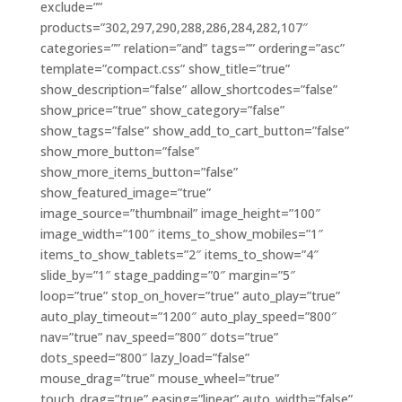
exclude=””
products=”302,297,290,288,286,284,282,107″
categories=”” relation=”and” tags=”” ordering=”asc”
template=”compact.css” show_title=”true”
show_description=”false” allow_shortcodes=”false”
show_price=”true” show_category=”false”
show_tags=”false” show_add_to_cart_button=”false”
show_more_button=”false”
show_more_items_button=”false”
show_featured_image=”true”
image_source=”thumbnail” image_height=”100″
image_width=”100″ items_to_show_mobiles=”1″
items_to_show_tablets=”2″ items_to_show=”4″
slide_by=”1″ stage_padding=”0″ margin=”5″
loop=”true” stop_on_hover=”true” auto_play=”true”
auto_play_timeout=”1200″ auto_play_speed=”800″
nav=”true” nav_speed=”800″ dots=”true”
dots_speed=”800″ lazy_load=”false”
mouse_drag=”true” mouse_wheel=”true”
touch_drag=”true” easing=”linear” auto_width=”false”