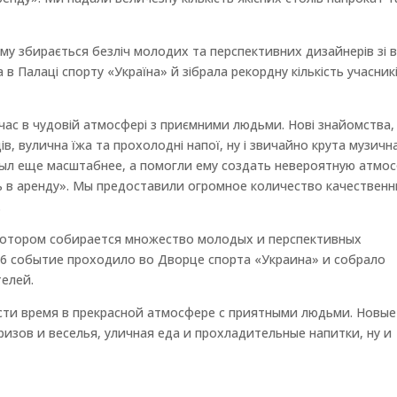
у збирається безліч молодих та перспективних дизайнерів зі вс
 в Палаці спорту «Україна» й зібрала рекордну кількість учасник
 час в чудовій атмосфері з приємними людьми. Нові знайомства,
ів, вулична їжа та прохолодні напої, ну і звичайно крута музичн
был еще масштабнее, а помогли ему создать невероятную атмо
ь в аренду». Мы предоставили огромное количество качествен
.
 котором собирается множество молодых и перспективных
16 событие проходило во Дворце спорта «Украина» и собрало
телей.
сти время в прекрасной атмосфере с приятными людьми. Новые
ризов и веселья, уличная еда и прохладительные напитки, ну и