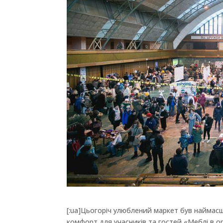
[:ua]Цьогоріч улюблений маркет був наймас
комфорт для учасників та гостей «Меблі в ор