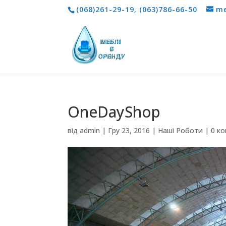
(068)261-29-19
,
(063)786-66-50
me
OneDayShop
від
admin
|
Гру 23, 2016
|
Наші Роботи
|
0 к