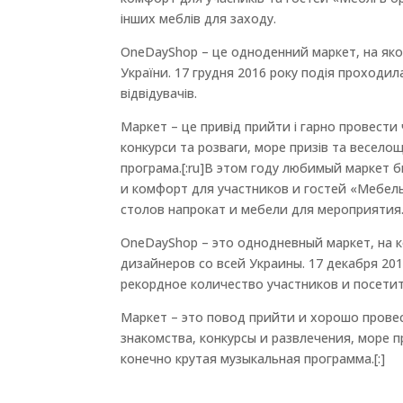
інших меблів для заходу.
OneDayShop – це одноденний маркет, на яком
України. 17 грудня 2016 року подія проходила
відвідувачів.
Маркет – це привід прийти і гарно провести
конкурси та розваги, море призів та веселощ
програма.[:ru]В этом году любимый маркет 
и комфорт для участников и гостей «Мебел
столов напрокат и мебели для мероприятия
OneDayShop – это однодневный маркет, на
дизайнеров со всей Украины. 17 декабря 20
рекордное количество участников и посети
Маркет – это повод прийти и хорошо прове
знакомства, конкурсы и развлечения, море п
конечно крутая музыкальная программа.[:]