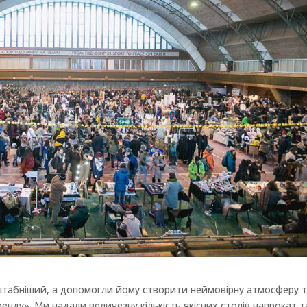
штабніший, а допомогли йому створити неймовірну атмосферу 
енду». Ми надали величезну кількість якісних столів напрокат т