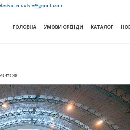
belvarendulviv@gmail.com
ГОЛОВНА
УМОВИ ОРЕНДИ
КАТАЛОГ
НО
оментарів